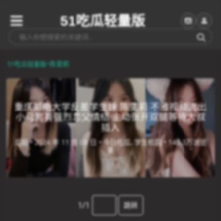
51吃瓜轻量版
51吃瓜轻量版
>
陈雯莉
重庆邮电大学反差学生妹 陈雯莉 不雅视频流出
小母狗有强烈恋父情结 主动张开双腿等待大叔
插入
瓜姐 •
2024 年 11 月 08 日 •
今日吃瓜, 学生校园 •
145.3万浏览
量
1/1
跳转