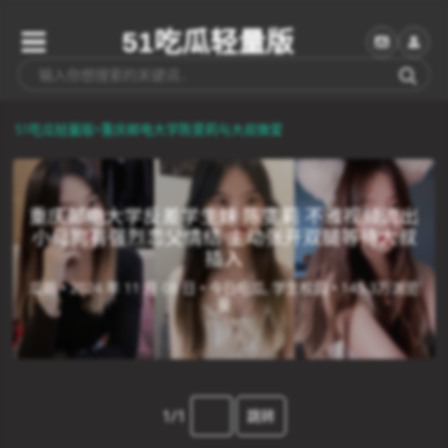
51吃瓜轻量版
51吃瓜轻量版
>
重庆邮电大学陈雯莉与大叔做爱
重庆邮电大学反差学生妹 陈雯莉 不雅视频流出
小母狗有强烈恋父情结 主动张开双腿等待大叔
插入
瓜姐 •
2024 年 11 月 08 日 •
今日吃瓜, 学生校园 •
145.3万浏览
量
1/1
跳转