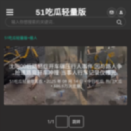
51吃瓜轻量版
51吃瓜轻量版
>
撞人
沈阳00后路怒症开车碾压行人事件 因与路人争
抢道路竟开车冲撞 当事人行车记录仪曝光
51吃瓜轻量版富农 •
2025 年 08 月 14 日 •
今日吃瓜, 热门大瓜
•
886.6万浏览量
1/1
跳转